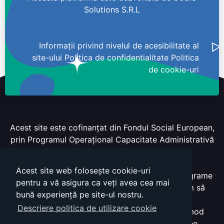
Solutions S.R.L
Informații privind nivelul de acesibilitate al
site-ului
Politica de confidentialitate
Politica
de cookie-uri
Acest site este cofinanțat din Fondul Social European,
prin Programul Operațional Capacitate Administrativă
2014-2020.
Cod MYSMIS 126495 / SIPOCA 558
Acest site web folosește cookie-uri
Pentru informații detaliate despre celelalte programe
pentru a vă asigura ca veți avea cea mai
cofinanțate de Uniunea Europeană, vă invităm să
bună experiență pe site-ul nostru.
vizitați:
www.fonduri-ue.ro
,
www.poca.ro
.
Descriere politica de utilizare cookie
Conținutul acestui site web nu reprezintă în mod
obligatoriu poziția oficială a Uniunii Europene.