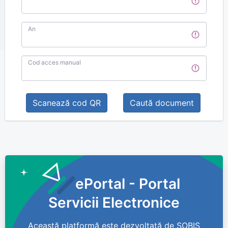
An
Cod acces manual
Scanează cod QR
Caută document
ePortal - Portal
Servicii Electronice
Această platformă este dezvoltată de SOBIS