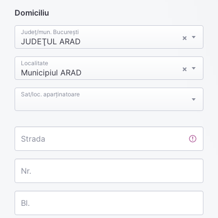
Domiciliu
Județ/mun. București
×
JUDEŢUL ARAD
Localitate
×
Municipiul ARAD
Sat/loc. aparținatoare
Strada
Nr.
Bl.