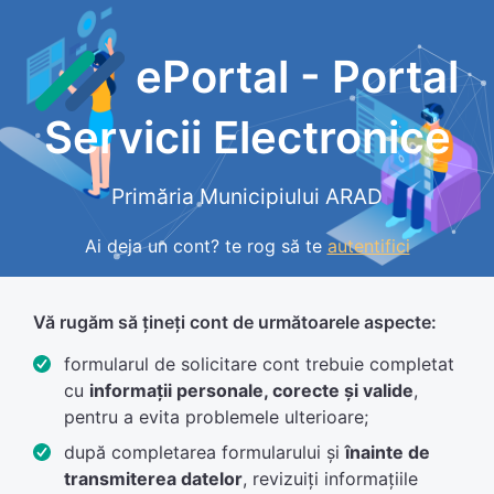
ePortal - Portal
Servicii Electronice
Primăria Municipiului ARAD
Ai deja un cont? te rog să te
autentifici
Vă rugăm să țineți cont de următoarele aspecte:
formularul de solicitare cont trebuie completat
cu
informații personale, corecte și valide
,
pentru a evita problemele ulterioare;
după completarea formularului și
înainte de
transmiterea datelor
, revizuiți informațiile