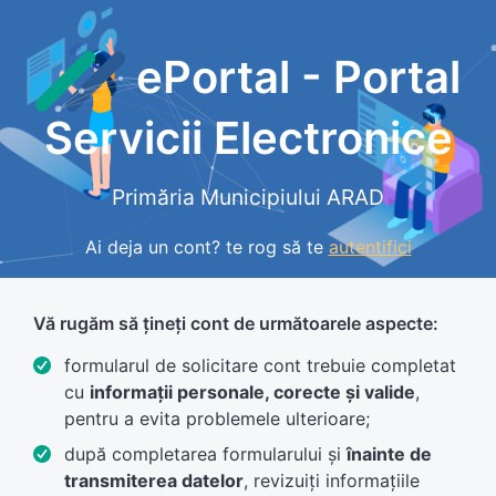
ePortal - Portal
Servicii Electronice
Primăria Municipiului ARAD
Ai deja un cont? te rog să te
autentifici
Vă rugăm să țineți cont de următoarele aspecte:
formularul de solicitare cont trebuie completat
cu
informații personale, corecte și valide
,
pentru a evita problemele ulterioare;
după completarea formularului și
înainte de
transmiterea datelor
, revizuiți informațiile