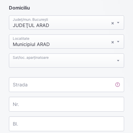
Domiciliu
Județ/mun. București
×
JUDEŢUL ARAD
Localitate
×
Municipiul ARAD
Sat/loc. aparținatoare
Strada
Nr.
Bl.