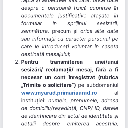
faptă și aspectele sesizate
, orice
date
despre o persoană fizică cuprinse în
documentele justificative atașate în
formular în sprijinul sesizării,
semnătura,
precum și
orice alte date
sau informații cu caracter personal pe
care le introduceți voluntar în caseta
destinată mesajului;
Pentru transmiterea unei/unui
sesizări/ reclamații/ mesaj, fără a fi
necesar un cont înregistrat (rubrica
„Trimite o solicitare”)
pe subdomeniul
www.myarad.primariaarad.ro
al
instituției:
numele, prenumele, adresa
de domiciliu/reședință, CNP/ ID, datele
de identificare din actul de identitate și
detalii despre emiterea acestuia,