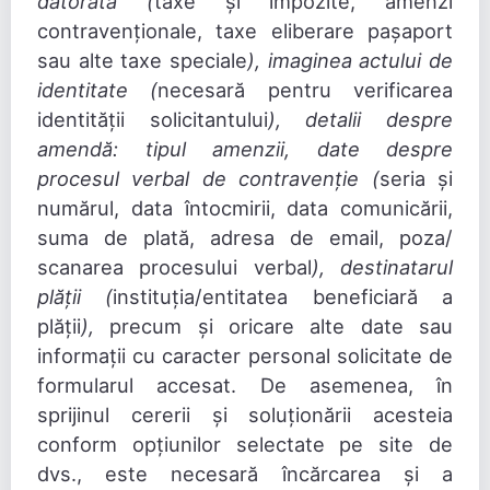
datorată (
taxe și impozite, amenzi
contravenționale, taxe eliberare pașaport
sau alte taxe speciale
), imaginea actului de
identitate (
necesară pentru verificarea
identității solicitantului
), detalii despre
amendă: tipul amenzii, date despre
procesul verbal de contravenție (
seria și
numărul, data întocmirii, data comunicării,
suma de plată, adresa de email, poza/
scanarea procesului verbal
), destinatarul
plății (
instituția/entitatea beneficiară a
plății
),
precum și oricare alte date sau
informații cu caracter personal solicitate de
formularul accesat. De asemenea, în
sprijinul cererii și soluționării acesteia
conform opțiunilor selectate pe site de
dvs., este necesară încărcarea și a