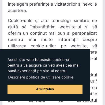
înțelegem preferințele vizitatorilor și nevoile
acestora.
Cookie-urile și alte tehnologii similare ne
ajută să îmbunătățim website-ul și să
oferim un conținut mai bun și personalizat
(pentru mai multe informații despre
utilizarea cookie-urilor pe website, vă
rugăm să consultați
Politica de administrare
a fișierelor cookie
disponibilă pe website-ul
Acest site web folosește cookie-uri
nostru
aici.
pentru a vă asigura ca veți avea cea mai
bună experiență pe site-ul nostru.
Vă informăm că, navigând în cadrul
Descriere politica de utilizare cookie
secțiunilor din website, veți găsi link-uri/
adrese de interes pentru informarea
Am înțeles
dumneavoastră pe care le considerăm utile
sau corelate cu conținutul