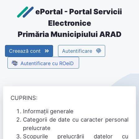
ePortal - Portal Servicii
Electronice
Primăria Municipiului ARAD
Creează cont
Autentificare
Politica de confidentialitate
Autentificare cu ROeiD
CUPRINS:
Informații generale
Categorii de date cu caracter personal
prelucrate
Scopurile prelucrării datelor cu